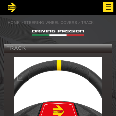
メ
ニ
ュ
ー
を
HOME
>
STEERING WHEEL COVERS
>
TRACK
開
く
TRACK