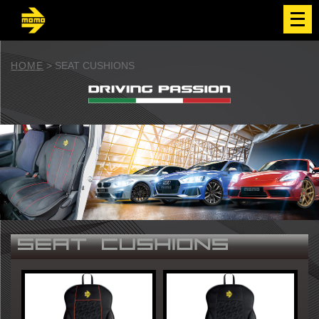
メ
ニ
ュ
ー
を
開
HOME
>
SEAT CUSHIONS
く