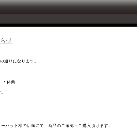
らせ
。
記の通りになります。
）：休業
す。
ローハット様の店頭にて、商品のご確認・ご購入頂けます。