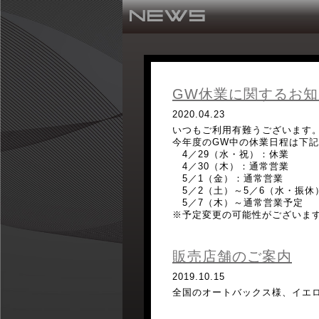
GW休業に関するお知
2020.04.23
いつもご利用有難うございます
今年度のGW中の休業日程は下
4／29（水・祝）：休業
4／30（木）：通常営業
5／1（金）：通常営業
5／2（土）～5／6（水・振休
5／7（木）～通常営業予定
※予定変更の可能性がございま
販売店舗のご案内
2019.10.15
全国のオートバックス様、イエ