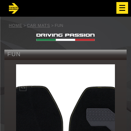
メ
ニ
ュ
ー
を
HOME
>
CAR MATS
>
FUN
開
く
FUN